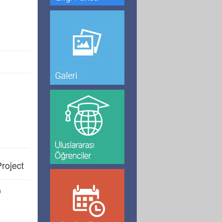
roject
ı