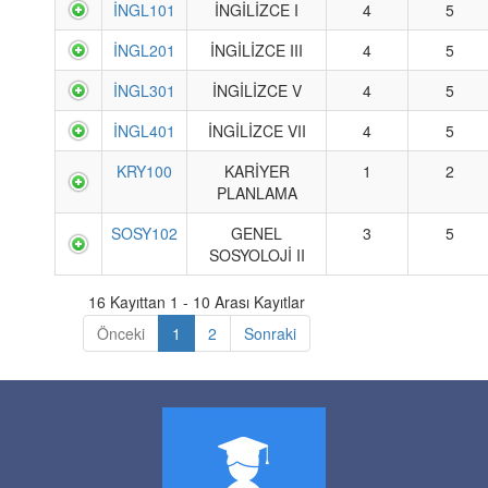
İNGL101
İNGİLİZCE I
4
5
İNGL201
İNGİLİZCE III
4
5
İNGL301
İNGİLİZCE V
4
5
İNGL401
İNGİLİZCE VII
4
5
KRY100
KARİYER
1
2
PLANLAMA
SOSY102
GENEL
3
5
SOSYOLOJİ II
16 Kayıttan 1 - 10 Arası Kayıtlar
Önceki
1
2
Sonraki