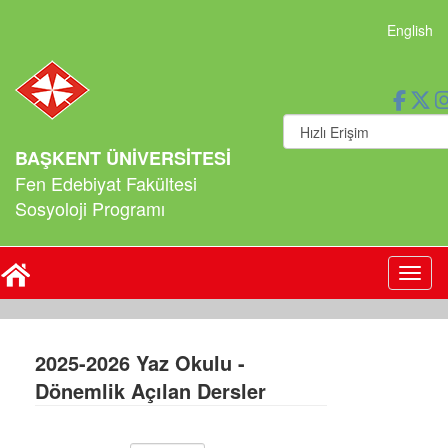
English
BAŞKENT ÜNİVERSİTESİ
Fen Edebiyat Fakültesi
Sosyoloji Programı
Toggl
2025-2026 Yaz Okulu -
Dönemlik Açılan Dersler