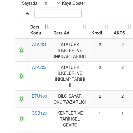
Sayfada
Kayıt Göster
Bul:
Ders
Kodu
Ders Adı
Kredi
AKTS
ATA201
ATATÜRK
2
2
İLKELERİ VE
İNKILAP TARİHİ I
ATA202
ATATÜRK
2
2
İLKELERİ VE
İNKILAP TARİHİ
II
BTU100
BİLGİSAYAR
2
2
OKURYAZARLIĞI
GSB129
KENTLER VE
1
1
TARİHSEL
ÇEVRE