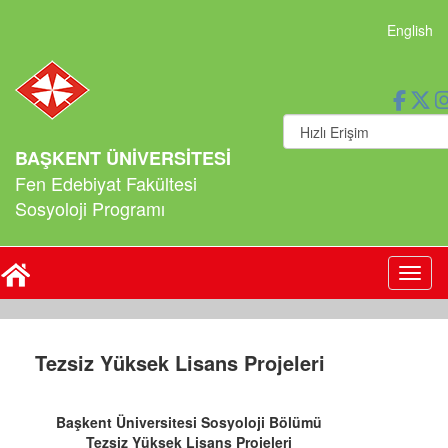
English
BAŞKENT ÜNİVERSİTESİ
Fen Edebiyat Fakültesi
Sosyoloji Programı
Toggl
Tezsiz Yüksek Lisans Projeleri
Başkent Üniversitesi Sosyoloji Bölümü
Tezsiz Yüksek Lisans Projeleri