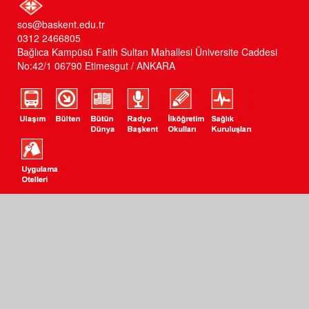
sos@baskent.edu.tr
0312 2466805
Bağlıca Kampüsü Fatih Sultan Mahallesi Üniversite Caddesi
No:42/1 06790 Etimesgut / ANKARA